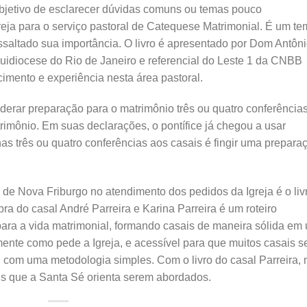
objetivo de esclarecer dúvidas comuns ou temas pouco
eja para o serviço pastoral de Catequese Matrimonial. É um t
saltado sua importância. O livro é apresentado por Dom Antôn
quidiocese do Rio de Janeiro e referencial do Leste 1 da CNBB
cimento e experiência nesta área pastoral.
derar preparação para o matrimônio três ou quatro conferência
imônio. Em suas declarações, o pontífice já chegou a usar
as três ou quatro conferências aos casais é fingir uma prepara
de Nova Friburgo no atendimento dos pedidos da Igreja é o liv
obra do casal André Parreira e Karina Parreira é um roteiro
ara a vida matrimonial, formando casais de maneira sólida em
mente como pede a Igreja, e acessível para que muitos casais s
, com uma metodologia simples. Com o livro do casal Parreira, 
s que a Santa Sé orienta serem abordados.