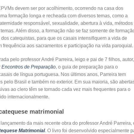
s EPVMs devem ser por acolhimento, ocorrendo na casa dos
r uma formação longa e recheada com diversos temas, como a
paternidade responsável, sexualidade, abertura à vida, métodos
os temas. Além disso, a formação não se faz somente de formaçã
s catequistas, para que os casais intensifiquem a vida de
m frequência aos sacramentos e participação na vida paroquial.
a pelo professor André Parreira, leigo e pai de 7 filhos, autor,
: Encontros de Preparação
, o guia de preparação para o
casais de língua portuguesa. Nos últimos anos, Parreira tem
 pelo Brasil e também no exterior. Em sua maioria, são aberta
ivas ao clero têm se tornado cada vez mais frequentes para o
cido internacionalmente.
 catequese matrimonial
ançamento da mais recente obra do professor André Parreira, 
tequese Matrimonial
.
O livro foi desenvolvido especialmente p