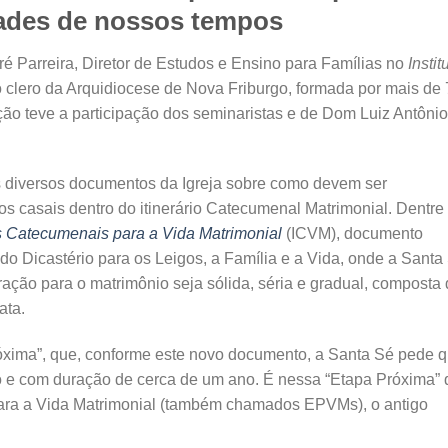
dades de nossos tempos
ré Parreira, Diretor de Estudos e Ensino para Famílias no
Instit
o clero da Arquidiocese de Nova Friburgo, formada por mais de
ção teve a participação dos seminaristas e de Dom Luiz Antônio
s diversos documentos da Igreja sobre como devem ser
s casais dentro do itinerário Catecumenal Matrimonial. Dentre
os Catecumenais para a Vida Matrimonial
(ICVM), documento
o Dicastério para os Leigos, a Família e a Vida, onde a Santa
ração para o matrimônio seja sólida, séria e gradual, composta
ata.
xima”, que, conforme este novo documento, a Santa Sé pede 
o e com duração de cerca de um ano. É nessa “Etapa Próxima”
ara a Vida Matrimonial (também chamados EPVMs), o antigo