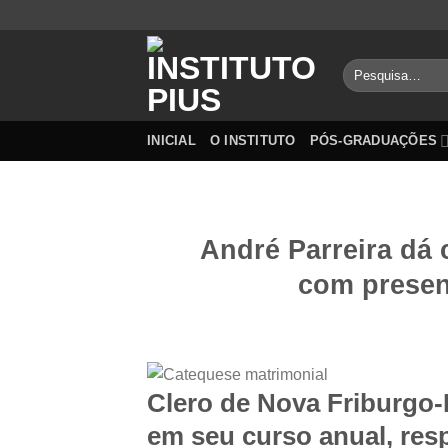
Skip
to
content
Pesquisar
por:
INICIAL
O INSTITUTO
PÓS-GRADUAÇÕES
André Parreira dá 
com presen
Clero de Nova Friburgo
em seu curso anual, re