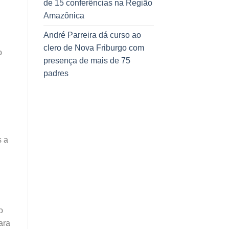
de 15 conferências na Região
Amazônica
André Parreira dá curso ao
clero de Nova Friburgo com
o
presença de mais de 75
padres
s a
o
ara