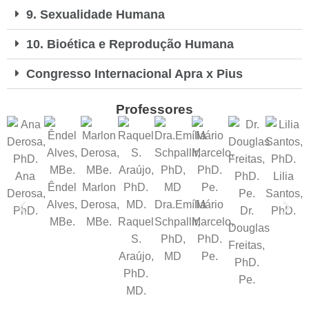
9. Sexualidade Humana
10. Bioética e Reprodução Humana
Congresso Internacional Apra x Pius
Professores
Ana
Lilia
Êndel
Marlon
Derosa,
Santos,
Alves,
Derosa,
Dra.Emília
Mário
PhD.
Dr.
PhD.
MBe.
MBe.
Raquel
Schpallir,
Marcelo,
Douglas
S.
PhD,
PhD.
Freitas,
Araújo,
MD
Pe.
PhD.
PhD.
Pe.
MD.